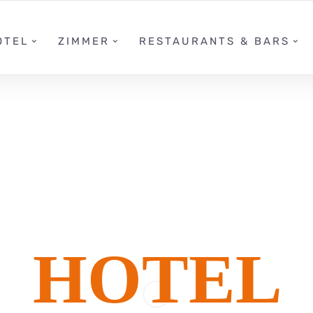
07251 / 802 - 0
HOTEL@SCHEFFELHOEHE.DE
OTEL
ZIMMER
RESTAURANTS & BARS
CH WILLKO
HOTEL