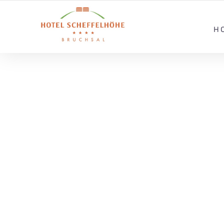
H
HERZLI