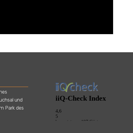
ines
ruchsal und
am Park des